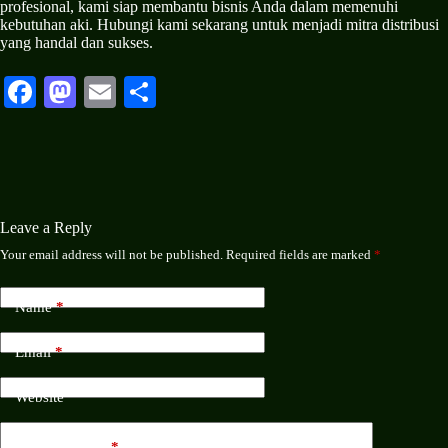
profesional, kami siap membantu bisnis Anda dalam memenuhi
kebutuhan aki. Hubungi kami sekarang untuk menjadi mitra distribusi
yang handal dan sukses.
Fa
M
E
S
ce
as
m
ha
bo
to
ail
re
ok
do
n
Leave a Reply
Your email address will not be published.
Required fields are marked
*
Name
*
Email
*
Website
Add Comment
*