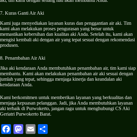
aki, tim kami dengan senang hati akan membantu Anda.
7. Kuras Ganti Air Aki
Kami juga menyediakan layanan kuras dan penggantian air aki. Tim
kami akan melakukan proses pengurasan yang benar untuk
memastikan kebersihan dan kualitas aki Anda. Setelah itu, kami akan
mengisi kembali aki dengan air yang tepat sesuai dengan rekomendasi
produsen.
8. Penambahan Air Aki
Jika aki kendaraan Anda membutuhkan penambahan air, tim kami siap
membantu. Kami akan melakukan penambahan air aki sesuai dengan
jumlah yang tepat, sehingga menjaga kinerja dan keandalan aki
kendaraan Anda.
Kami berkomitmen untuk memberikan layanan yang berkualitas dan
menjaga kepuasan pelanggan. Jadi, jika Anda membutuhkan layanan
aki terbaik di Purwokerto, jangan ragu untuk menghubungi CS Aki
Geriatri Purwokerto Barat.
Fa
M
E
S