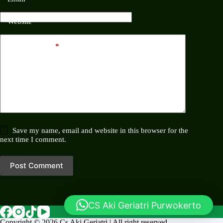
Website
Add Comment
*
Save my name, email and website in this browser for the
next time I comment.
Post Comment
CS Aki Geriatri Purwokerto
Copyright © 2026 Cs Aki Geriatri | All right reserved.