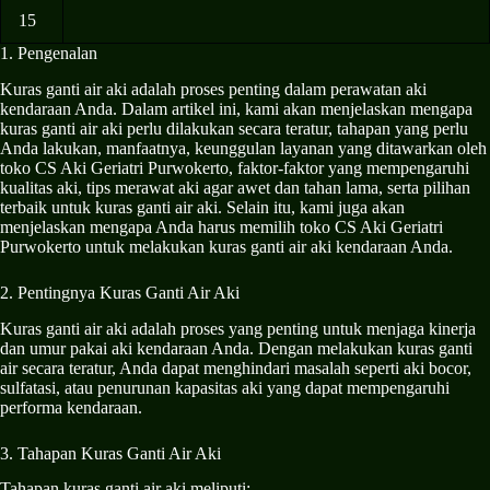
15
1. Pengenalan
Kuras ganti air aki adalah proses penting dalam perawatan aki
kendaraan Anda. Dalam artikel ini, kami akan menjelaskan mengapa
kuras ganti air aki perlu dilakukan secara teratur, tahapan yang perlu
Anda lakukan, manfaatnya, keunggulan layanan yang ditawarkan oleh
toko CS Aki Geriatri Purwokerto, faktor-faktor yang mempengaruhi
kualitas aki, tips merawat aki agar awet dan tahan lama, serta pilihan
terbaik untuk kuras ganti air aki. Selain itu, kami juga akan
menjelaskan mengapa Anda harus memilih toko CS Aki Geriatri
Purwokerto untuk melakukan kuras ganti air aki kendaraan Anda.
2. Pentingnya Kuras Ganti Air Aki
Kuras ganti air aki adalah proses yang penting untuk menjaga kinerja
dan umur pakai aki kendaraan Anda. Dengan melakukan kuras ganti
air secara teratur, Anda dapat menghindari masalah seperti aki bocor,
sulfatasi, atau penurunan kapasitas aki yang dapat mempengaruhi
performa kendaraan.
3. Tahapan Kuras Ganti Air Aki
Tahapan kuras ganti air aki meliputi: