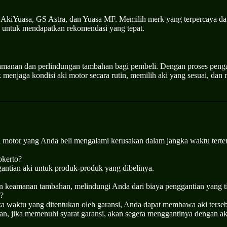
rti AkiYuasa, GS Astra, dan Yuasa MF. Memilih merk yang terpercaya 
o untuk mendapatkan rekomendasi yang tepat.
eamanan dan perlindungan tambahan bagi pembeli. Dengan proses pen
uk menjaga kondisi aki motor secara rutin, memilih aki yang sesuai, 
i motor yang Anda beli mengalami kerusakan dalam jangka waktu terte
okerto?
antian aki untuk produk-produk yang dibelinya.
n keamanan tambahan, melindungi Anda dari biaya penggantian yang ti
o?
ka waktu yang ditentukan oleh garansi, Anda dapat membawa aki ters
an, jika memenuhi syarat garansi, akan segera menggantinya dengan ak