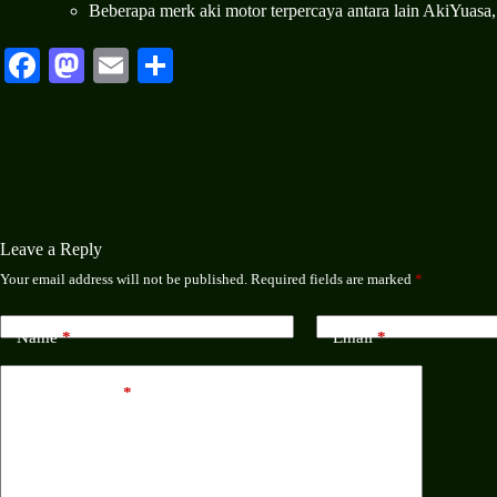
Beberapa merk aki motor terpercaya antara lain AkiYuasa,
Fa
M
E
S
ce
as
m
ha
bo
to
ail
re
ok
do
n
Leave a Reply
Your email address will not be published.
Required fields are marked
*
Name
*
Email
*
Add Comment
*