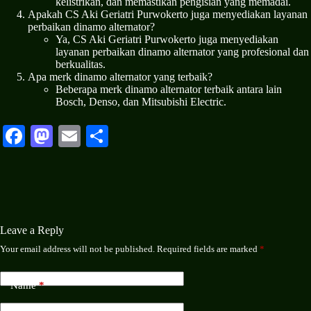
kelistrikan, dan memastikan pengisian yang memadai.
Apakah CS Aki Geriatri Purwokerto juga menyediakan layanan
perbaikan dinamo alternator?
Ya, CS Aki Geriatri Purwokerto juga menyediakan
layanan perbaikan dinamo alternator yang profesional dan
berkualitas.
Apa merk dinamo alternator yang terbaik?
Beberapa merk dinamo alternator terbaik antara lain
Bosch, Denso, dan Mitsubishi Electric.
Fa
M
E
S
ce
as
m
ha
bo
to
ail
re
ok
do
n
Leave a Reply
Your email address will not be published.
Required fields are marked
*
Name
*